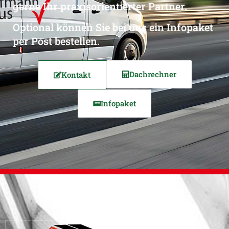
gerne Ihr praxisorientierter Partner.
Optional können Sie bei uns ein Infopaket
per Post bestellen.
Dachrechner
Kontakt
Infopaket