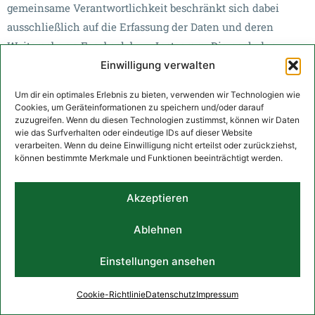
gemeinsame Verantwortlichkeit beschränkt sich dabei
ausschließlich auf die Erfassung der Daten und deren
Weitergabe an Facebook bzw. Instagram. Die nach der
Weiterleitung erfolgende Verarbeitung durch Facebook bzw.
Einwilligung verwalten
Instagram ist nicht Teil der gemeinsamen Verantwortung.
Um dir ein optimales Erlebnis zu bieten, verwenden wir Technologien wie
Die uns gemeinsam obliegenden Verpflichtungen wurden in
Cookies, um Geräteinformationen zu speichern und/oder darauf
zuzugreifen. Wenn du diesen Technologien zustimmst, können wir Daten
einer Vereinbarung über gemeinsame Verarbeitung
wie das Surfverhalten oder eindeutige IDs auf dieser Website
festgehalten. Den Wortlaut der Vereinbarung finden Sie
verarbeiten. Wenn du deine Einwilligung nicht erteilst oder zurückziehst,
können bestimmte Merkmale und Funktionen beeinträchtigt werden.
unter:
https://www.facebook.com/legal/controller_addendum
. Laut
dieser Vereinbarung sind wir für die Erteilung der
Akzeptieren
Datenschutzinformationen beim Einsatz des Facebook- bzw.
Ablehnen
Instagram-Tools und für die datenschutzrechtlich sichere
Implementierung des Tools auf unserer Website
Einstellungen ansehen
verantwortlich. Für die Datensicherheit der Facebook bzw.
Instagram-Produkte ist Facebook verantwortlich.
Cookie-Richtlinie
Datenschutz
Impressum
Betroffenenrechte (z. B. Auskunftsersuchen) hinsichtlich