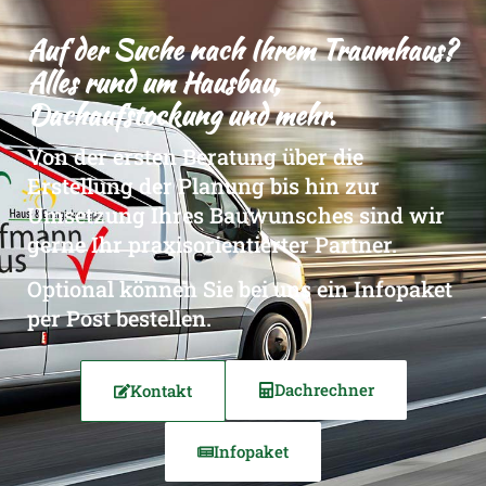
Auf der Suche nach Ihrem Traumhaus?
Alles rund um Hausbau,
Dachaufstockung und mehr.
Von der ersten Beratung über die
Erstellung der Planung bis hin zur
Umsetzung Ihres Bauwunsches sind wir
gerne Ihr praxisorientierter Partner.
Optional können Sie bei uns ein Infopaket
per Post bestellen.
Dachrechner
Kontakt
Infopaket