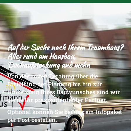
Auf der Suche nach Ihrem Traumhaus?
Alles rund um Hausbau,
Dachaufstockung und mehr.
Von der ersten Beratung über die
Erstellung der Planung bis hin zur
Umsetzung Ihres Bauwunsches sind wir
gerne Ihr praxisorientierter Partner.
Optional können Sie bei uns ein Infopaket
per Post bestellen.